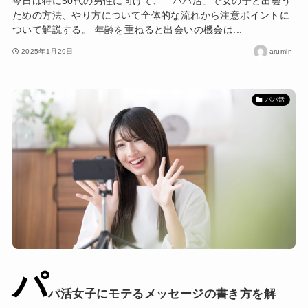
今日は特に50代の男性に向けて、「パパ活」で女の子と出会う
ための方法、やり方について全体的な流れから注意ポイントに
ついて解説する。 年齢を重ねると出会いの機会は...
2025年1月29日
arumin
パパ活
パ
パ活女子にモテるメッセージの書き方を解